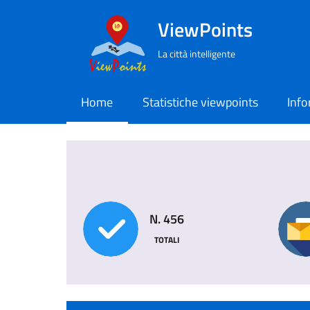
ViewPoints
La città intelligente
Home
Statistiche viewpoints
Info
N. 456
TOTALI