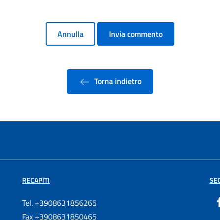
Annulla
Invia commento
Torna indietro
RECAPITI
SEG
Tel. +3908631856265
Fax +3908631850465